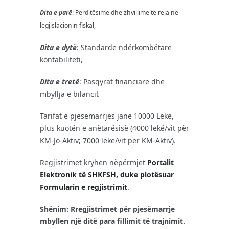
Dita e parë
: Përditësime dhe zhvillime të reja në
legjislacionin fiskal,
Dita e dytë
: Standarde ndërkombëtare
kontabiliteti,
Dita e tretë
: Pasqyrat financiare dhe
mbyllja e bilancit
Tarifat e pjesëmarrjes janë 10000 Lekë,
plus kuotën e anëtarësisë (4000 lekë/vit për
KM-Jo-Aktiv; 7000 lekë/vit për KM-Aktiv).
Regjistrimet kryhen nëpërmjet
Portalit
Elektronik të SHKFSH, duke plotësuar
Formularin e regjistrimit
.
Shënim: Rregjistrimet për pjesëmarrje
mbyllen një ditë para fillimit të trajnimit.