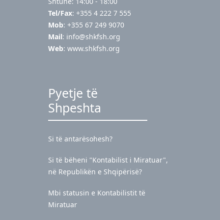
Shtunë: 14:00 - 18:00
Tel/Fax
: +355 4 222 7 555
Mob
: +355 67 249 9070
Mail
:
info@shkfsh.org
Web
: www.shkfsh.org
Pyetje të
Shpeshta
Si të antarësohesh?
Si të bëheni "Kontabilist i Miratuar",
në Republikën e Shqipërisë?
Mbi statusin e Kontabilistit të
Miratuar