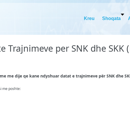
Kreu
Shoqata
te Trajnimeve per SNK dhe SKK (
jme me dije qe kane ndyshuar datat e trajnimeve për SNK dhe SK
si me poshte: