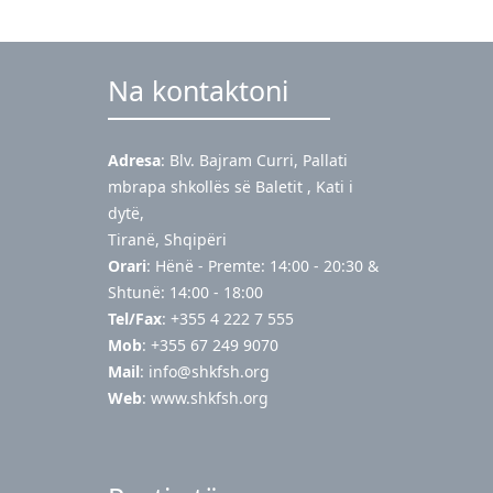
Na kontaktoni
Adresa
: Blv. Bajram Curri, Pallati
mbrapa shkollës së Baletit , Kati i
dytë,
Tiranë, Shqipëri
Orari
: Hënë - Premte: 14:00 - 20:30 &
Shtunë: 14:00 - 18:00
Tel/Fax
: +355 4 222 7 555
Mob
: +355 67 249 9070
Mail
:
info@shkfsh.org
Web
: www.shkfsh.org