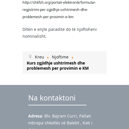
http://shkfsh.org/portali-elektronik/formular-
regjistrimi-per-zgjidhje-ushtrimesh-dhe-
problemesh-per-provimin-e-km
Ditën e enjte paradite do të njoftoheni
nominalisht.
Kreu
Njoftime
Kurs zgjidhje ushtrimesh dhe
problemesh per provimin e KM
Na kontaktoni
Adresa
: Blv. Bajram Curri, Pallati
mbrapa shkollës së Baletit , Kati i