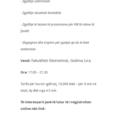
- Zgjidhje ushtrimesh
- Zgjidhje situatash kontabile
- Zgjidhje të tezave të proviomeve për KM të viteve të
fundit
- Shpjegime dhe trajnim për pyetjet që do të ketë
anëtarësia
Fakuklteti Ekonomisë, Godina Lira.
Vendi
:
Ora
: 17.00 – 21.30
Tarifa për kursin gjithsej, 10,000 lekë – për 9 orë në
total, dy ditë nga 4.5 orë.
Të interesuarit janë të lutur të rregjistrohen
online nën link: