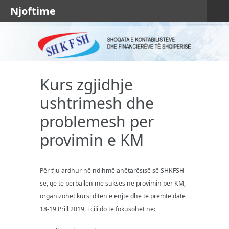
≡
Njoftime
Kurs zgjidhje
ushtrimesh dhe
problemesh per
provimin e KM
Për t’ju ardhur në ndihmë anëtarësisë së SHKFSH-
së, që të përballen me sukses në provimin për KM,
organizohet kursi ditën e enjte dhe të premte datë
18-19 Prill 2019, i cili do të fokusohet në: