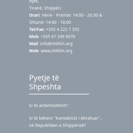
dytë,
Tiranë, Shqipëri
Orari
: Hënë - Premte: 14:00 - 20:30 &
Shtunë: 14:00 - 18:00
Tel/Fax
: +355 4 222 7 555
Mob
: +355 67 249 9070
Mail
:
info@shkfsh.org
Web
: www.shkfsh.org
Pyetje të
Shpeshta
Si të antarësohesh?
Si të bëheni "Kontabilist i Miratuar",
në Republikën e Shqipërisë?