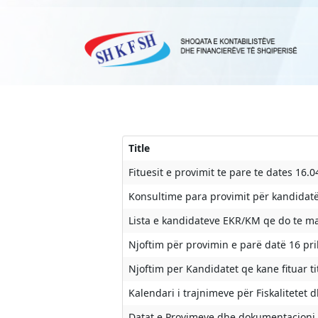
Title
Fituesit e provimit te pare te dates 16.
Konsultime para provimit për kandidat
Lista e kandidateve EKR/KM qe do te mar
Njoftim për provimin e parë datë 16 pril
Njoftim per Kandidatet qe kane fituar 
Kalendari i trajnimeve për Fiskalitetet 
Datat e Provimeve dhe dokumentacioni pë