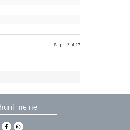
Page 12 of 17
dhuni me ne