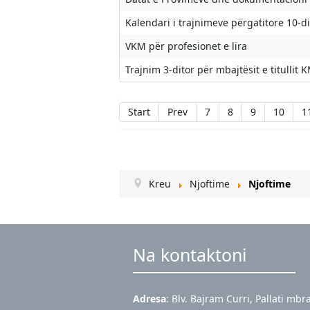
Kalendari i trajnimeve përgatitore 10-di
VKM për profesionet e lira
Trajnim 3-ditor për mbajtësit e titullit K
Start
Prev
7
8
9
10
1
Kreu
Njoftime
Njoftime
Na kontaktoni
Adresa
: Blv. Bajram Curri, Pallati mbr