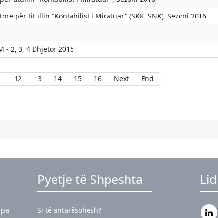
tore për titullin "Kontabilist i Miratuar" (SKK, SNK), Sezoni 2016
M - 2, 3, 4 Dhjetor 2015
1
12
13
14
15
16
Next
End
Pyetje të Shpeshta
Li
apa
Si të antarësohesh?