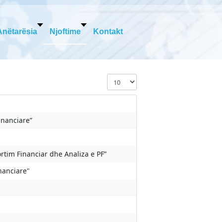
Anëtarësia
Njoftime
Kontakt
Display #
inanciare”
rtim Financiar dhe Analiza e PF”
inanciare"