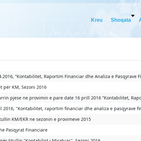
Kreu
Shoqata
04.2016, “Kontabilitet, Raportim Financiar dhe Analiza e Pasqyrave F
ët për KM, Sezoni 2016
rin pjese ne provimin e pare date 16 prill 2016 “Kontabilitet, Rapo
l 2016, "Kontabilitet, raportim financiar dhe analiza e pasqyrave f
titullin KM/EKR ne sezonin e provimeve 2015
dhe Pasqyrat Financiare
r titullin "Kontabilist i Miratuar", Sezoni 2016